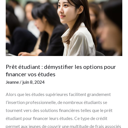
démystifier
les
options
pour
financer
vos
études
Prêt étudiant : démystifier les options pour
financer vos études
Jeanne
/
juin 8, 2024
Alors que les études supérieures facilitent grandement
l’insertion professionnelle, de nombreux étudiants se
tournent vers des solutions financières telles que le prêt
étudiant pour financer leurs études. Ce type de crédit
permet aux jeunes de couvrir une multitude de frais associés