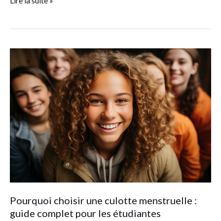
Lire la suite »
Pourquoi
choisir
une
culotte
menstruelle
:
guide
complet
pour
les
étudiantes
Pourquoi choisir une culotte menstruelle :
guide complet pour les étudiantes