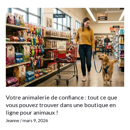
Votre
animalerie
de
confiance
:
tout
ce
que
vous
pouvez
trouver
Votre animalerie de confiance : tout ce que
dans
vous pouvez trouver dans une boutique en
une
ligne pour animaux !
boutique
Jeanne
/
mars 9, 2026
en