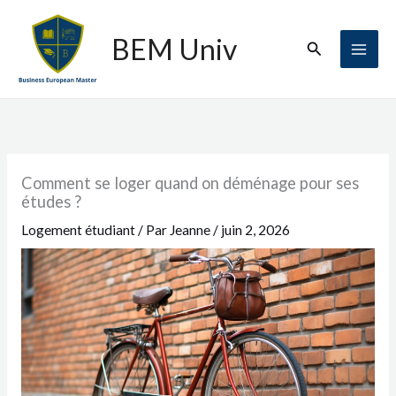
Aller
au
BEM Univ
Rechercher
contenu
Comment se loger quand on déménage pour ses
études ?
Logement étudiant
/ Par
Jeanne
/
juin 2, 2026